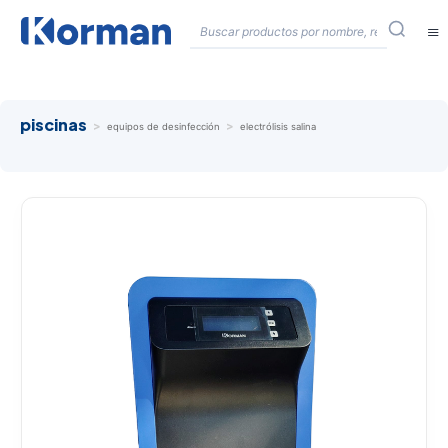
≡
piscinas
>
>
equipos de desinfección
electrólisis salina