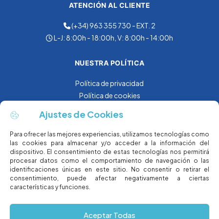
ATENCIÓN AL CLIENTE
(+34) 963 355 730 - EXT. 2
CONSUMO (A)
L-J: 8:00h - 18:00h, V: 8:00h - 14:00h
10
NUESTRA POLÍTICA
Política de privacidad
Política de cookies
Aviso Legal
Ajustes de Cookies
SÍGUENOS EN
Para ofrecer las mejores experiencias, utilizamos tecnologías como
las cookies para almacenar y/o acceder a la información del
dispositivo. El consentimiento de estas tecnologías nos permitirá
procesar datos como el comportamiento de navegación o las
identificaciones únicas en este sitio. No consentir o retirar el
consentimiento, puede afectar negativamente a ciertas
características y funciones.
Aceptar Todas