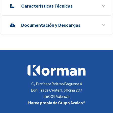
Características Técnicas
Documentación y Descargas
PRODUCCIÓN (GR CL2/HR)
10
Ficha Técnica
SALINIDAD (GR./L.)
5
Manual De Uso
C/ Profesor Beltrán Báguena 4
Edif. Trade Center I, oficina 207
46009 Valencia
TENSIÓN
Marca propia de Grupo Avalco®
230VAC - 50/60HZ