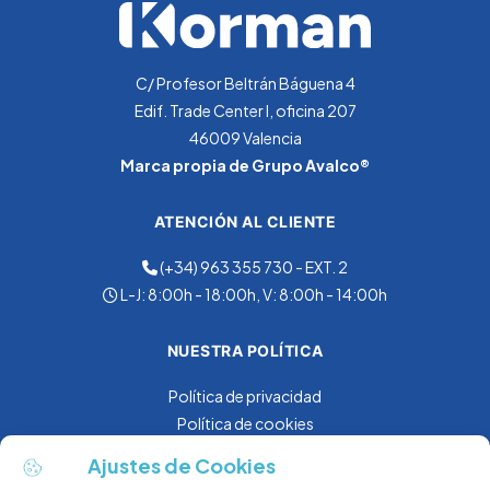
CONEXIÓN TUBERÍA
1"M
C/ Profesor Beltrán Báguena 4
Edif. Trade Center I, oficina 207
46009 Valencia
CAUDAL (M3/H)
Marca propia de Grupo Avalco®
2.3 Q.MAX.CAUDAL.M3/H
ATENCIÓN AL CLIENTE
(+34) 963 355 730 - EXT. 2
DIMENSIONES
L-J: 8:00h - 18:00h, V: 8:00h - 14:00h
1086 X 524 X 438 MM
NUESTRA POLÍTICA
Política de privacidad
TIPO (CRONOMÉTRICO/VOLUMÉTRICO)
Política de cookies
VOLUMÉTRICO
Aviso Legal
Ajustes de Cookies