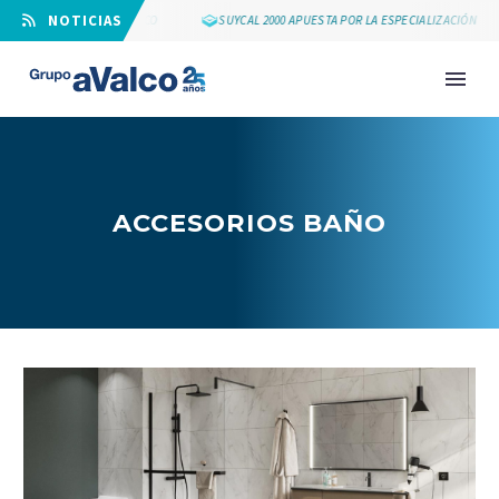
⠀NOTICIAS
LOS 25 AÑOS DE GRUPO AVALCO
SUYCAL 2000 APUESTA POR LA ESPECIALIZACIÓN
ACCESORIOS BAÑO
NOVEDAD