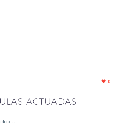
0
VULAS ACTUADAS
ntado a…