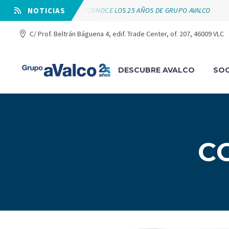
VÁLVULAS ARCO RECONOCE LOS 25 AÑOS DE GRUPO AVALCO
⠀NOTICIAS
C/ Prof. Beltrán Báguena 4, edif. Trade Center, of. 207, 46009 VLC
DESCUBRE AVALCO
SOC
C