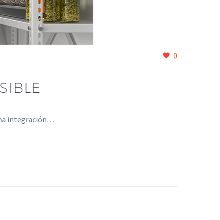
0
SIBLE
una integración…