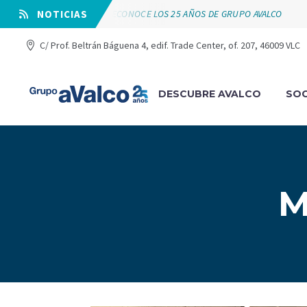
VÁLVULAS ARCO RECONOCE LOS 25 AÑOS DE GRUPO AVALCO
⠀NOTICIAS
C/ Prof. Beltrán Báguena 4, edif. Trade Center, of. 207, 46009 VLC
DESCUBRE AVALCO
SOC
M