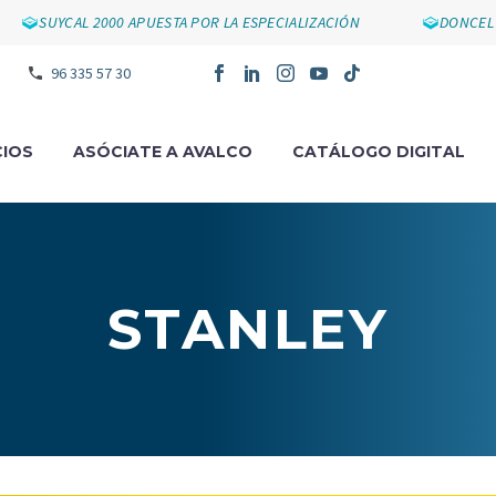
SUYCAL 2000 APUESTA POR LA ESPECIALIZACIÓN
DONCEL I
96 335 57 30
IOS
ASÓCIATE A AVALCO
CATÁLOGO DIGITAL
STANLEY