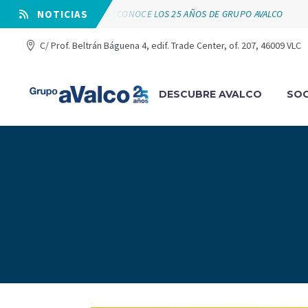
VÁLVULAS ARCO RECONOCE LOS 25 AÑOS DE GRUPO AVALCO
⠀NOTICIAS
C/ Prof. Beltrán Báguena 4, edif. Trade Center, of. 207, 46009 VLC
DESCUBRE AVALCO
SOC