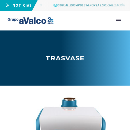
⠀NOTICIAS
LOS 25 AÑOS DE GRUPO AVALCO
SUYCAL 2000 APUESTA POR LA ESPECIALIZACIÓN
TRASVASE
NOVEDAD