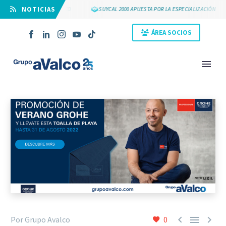
⠀NOTICIAS
OS 25 AÑOS DE GRUPO AVALCO
SUYCAL 2000 APUESTA POR LA ESPECIALIZACIÓN
ÁREA SOCIOS
NOVEDAD



Por Grupo Avalco
0