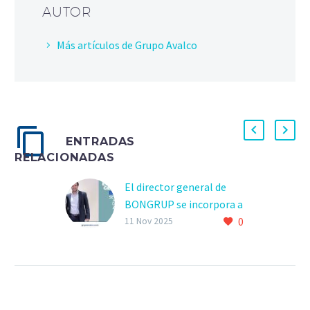
AUTOR
Más artículos de Grupo Avalco
ENTRADAS
RELACIONADAS
El director general de
BONGRUP se incorpora a
0
la junta directiva de
11 Nov 2025
ANDIMAC