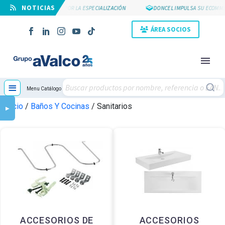
⠀NOTICIAS
SUYCAL 2000 APUESTA POR LA ESPECIALIZACIÓN
DONCEL IMPULSA SU ECOMME
ÁREA SOCIOS
≡
Menu Catálogo
Inicio
/
Baños Y Cocinas
/ Sanitarios
▶
NOVEDAD
ACCESORIOS DE
ACCESORIOS