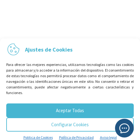
Ajustes de Cookies
Para ofrecer las mejores experiencias, utilizamos tecnologías como las cookies
para almacenar y/o acceder a la información del dispositivo. El consentimiento
de estas tecnologías nos permitirá procesar datos como el comportamiento de
navegación o las identificaciones únicas en este sitio. No consentir o retirar el
consentimiento, puede afectar negativamente a ciertas características y
funciones.
¡SUSCRÍBETE A NUESTRA
NEWSLETTER!
Aceptar Todas
Configurar Cookies
Politica de Cookies
Política de Privacidad
Aviso legal