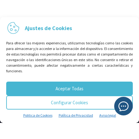
Ajustes de Cookies
Para ofrecer las mejores experiencias, utilizamos tecnologías como las cookies
para almacenar y/o acceder a la información del dispositivo. El consentimiento
de estas tecnologías nos permitirá procesar datos como el comportamiento de
navegación o las identificaciones únicas en este sitio. No consentir o retirar el
consentimiento, puede afectar negativamente a ciertas características y
funciones.
¡SUSCRÍBETE A NUESTRA
NEWSLETTER!
Aceptar Todas
Configurar Cookies
Politica de Cookies
Política de Privacidad
Aviso legal