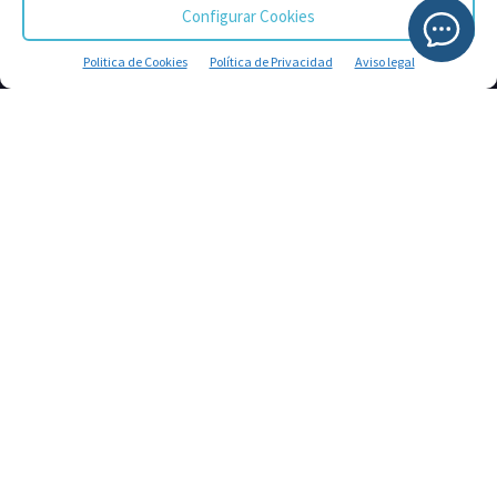
Configurar Cookies
Politica de Cookies
Política de Privacidad
Aviso legal
Somos una agrupación nacional formada por socios y
proveedores del sector de fontanería, calefacción,
aire acondicionado, baños y piscina. Asóciate ahora y
aprovecha las mejores condiciones del mercado.
SOBRE NOSOTROS
¿HABLAMOS?