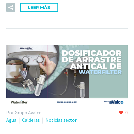
LEER MÁS
Por Grupo Avalco
0
Agua
Calderas
Noticias sector