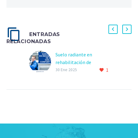
ENTRADAS
RELACIONADAS
Suelo radiante en
rehabilitación de
1
edificios, más allá del
30 Ene 2025
confort térmico