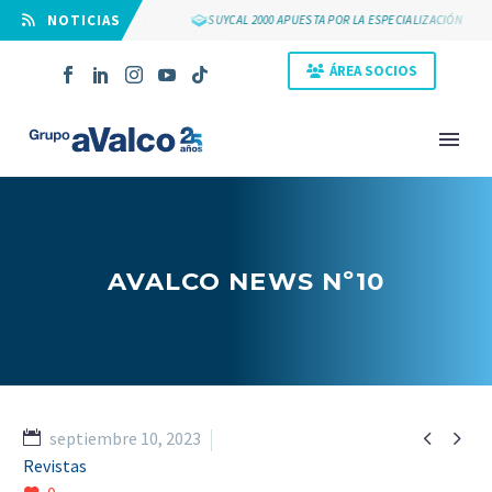
⠀NOTICIAS
 25 AÑOS DE GRUPO AVALCO
SUYCAL 2000 APUESTA POR LA ESPECIALIZACIÓN
ÁREA SOCIOS
AVALCO NEWS Nº10


septiembre 10, 2023
NOVEDAD
Revistas