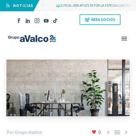
⠀NOTICIAS
S 25 AÑOS DE GRUPO AVALCO
SUYCAL 2000 APUESTA POR LA ESPECIALIZACIÓN
ÁREA SOCIOS
NOVEDAD



Por Grupo Avalco
0