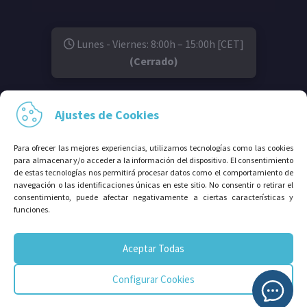
Lunes - Viernes: 8:00h – 15:00h [CET]
(Cerrado)
SÍGUENOS EN:
Ajustes de Cookies
Para ofrecer las mejores experiencias, utilizamos tecnologías como las cookies
para almacenar y/o acceder a la información del dispositivo. El consentimiento
de estas tecnologías nos permitirá procesar datos como el comportamiento de
navegación o las identificaciones únicas en este sitio. No consentir o retirar el
consentimiento, puede afectar negativamente a ciertas características y
funciones.
© 2026⠀Grupo Avalco®. Todos los derechos
Aceptar Todas
reservados.
Configurar Cookies