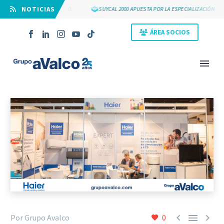
⠀NOTICIAS
S 25 AÑOS DE GRUPO AVALCO
SUYCAL 2000 APUESTA POR LA ESPECIALIZACIÓN
ÁREA SOCIOS
NOVEDAD



Por Grupo Avalco
0