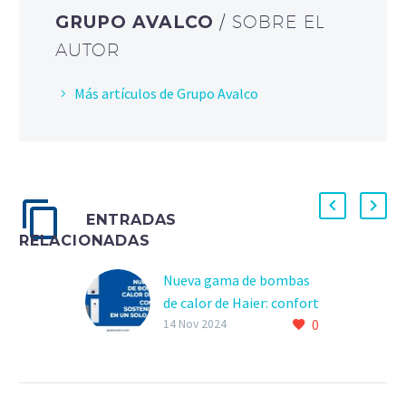
GRUPO AVALCO
/ SOBRE EL
AUTOR
Más artículos de Grupo Avalco
ENTRADAS
RELACIONADAS
Nueva gama de bombas
de calor de Haier: confort
0
y sostenibilidad en un
14 Nov 2024
solo sistema