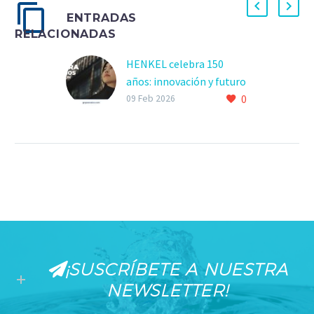
ENTRADAS
RELACIONADAS
HENKEL celebra 150
años: innovación y futuro
0
09 Feb 2026
¡SUSCRÍBETE A NUESTRA
NEWSLETTER!