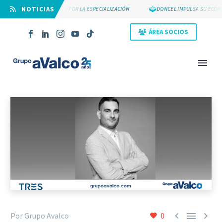
⠀NOTICIAS
SUYCAL 2000 APUESTA POR LA ESPECIALIZACIÓN
DONCEL IMPULSA SU ECOMME
ÁREA SOCIOS
NOVEDAD



Por Grupo Avalco
0