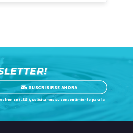
SLETTER!
SUSCRIBIRSE AHORA
lectrónico (LSSI), solicitamos su consentimiento para la