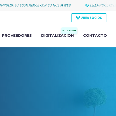
ULSA SU ECOMMERCE CON SU NUEVA WEB
SELLA-POOL COLLAK
ÁREA SOCIOS
NOVEDAD
PROVEEDORES
DIGITALIZACIÓN
CONTACTO