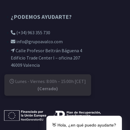
¿PODEMOS AYUDARTE?
(+34) 963 355 730
info@grupoavalco.com
Calle Profesor Beltrán Báguena 4
Edificio Trade Center I – oficina 207
46009 Valencia
Lunes - Viernes: 8:00h – 15:00h [CET]
(Cerrado)
👋 Hola, ¿en qué puedo ayudarte?