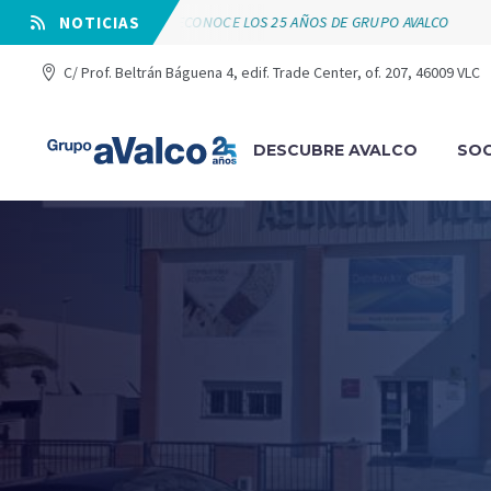
VÁLVULAS ARCO RECONOCE LOS 25 AÑOS DE GRUPO AVALCO
⠀NOTICIAS
C/ Prof. Beltrán Báguena 4, edif. Trade Center, of. 207, 46009 VLC
DESCUBRE AVALCO
SOC