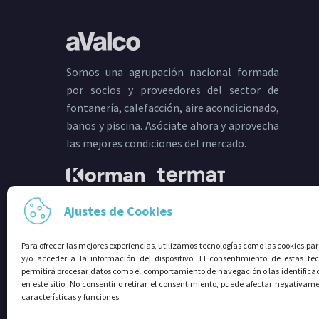
Somos una agrupación nacional formada
por socios y proveedores del sector de
fontanería, calefacción, aire acondicionado,
baños y piscina. Asóciate ahora y aprovecha
las mejores condiciones del mercado.
Ajustes de Cookies
Para ofrecer las mejores experiencias, utilizamos tecnologías como las cookies p
SÍGUENOS EN:
y/o acceder a la información del dispositivo. El consentimiento de estas tec
permitirá procesar datos como el comportamiento de navegación o las identifica
en este sitio. No consentir o retirar el consentimiento, puede afectar negativame
características y funciones.