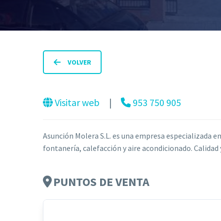
VOLVER
Visitar web
⠀|⠀
953 750 905
Asunci
ón Molera S.L. es una empresa especializada en
fontanería, calefacción y aire acondicionado. Calidad 
PUNTOS DE VENTA