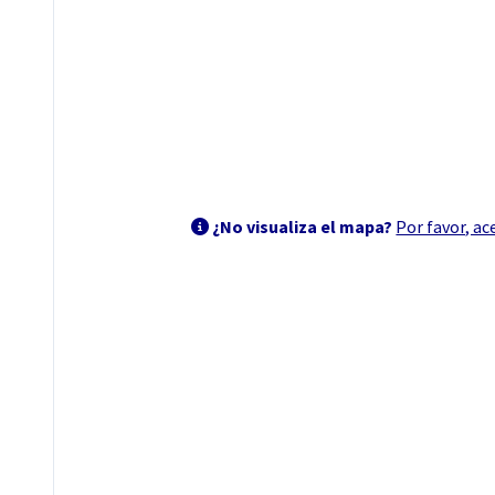
⠀
⠀⠀
¿No visualiza el mapa?
Por favor, ac