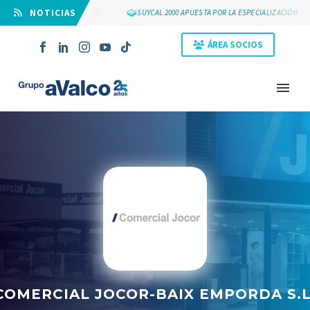
⠀NOTICIAS
OS 25 AÑOS DE GRUPO AVALCO
SUYCAL 2000 APUESTA POR LA ESPECIALIZACIÓN
ÁREA SOCIOS
NOVEDAD
COMERCIAL JOCOR-BAIX EMPORDA S.L