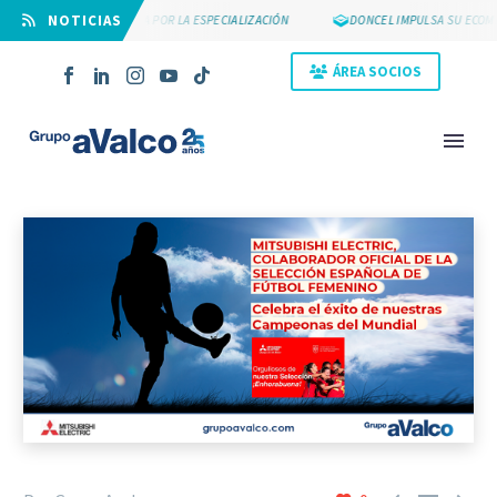
⠀NOTICIAS
SUYCAL 2000 APUESTA POR LA ESPECIALIZACIÓN
DONCEL IMPULSA SU ECOMM
ÁREA SOCIOS
NOVEDAD