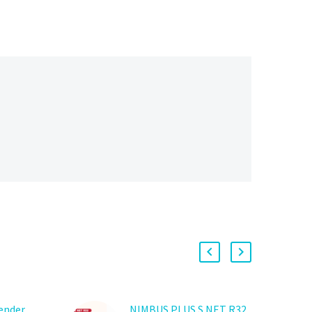
tender
NIMBUS PLUS S NET R32