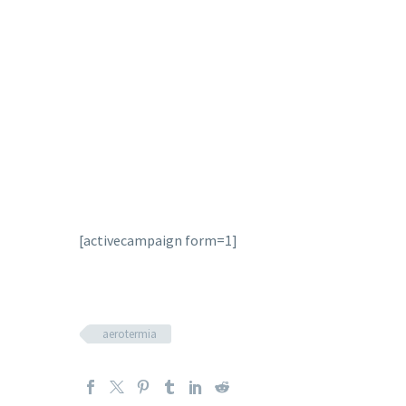
[activecampaign form=1]
aerotermia