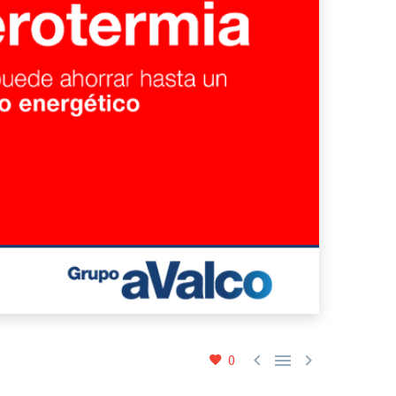



0