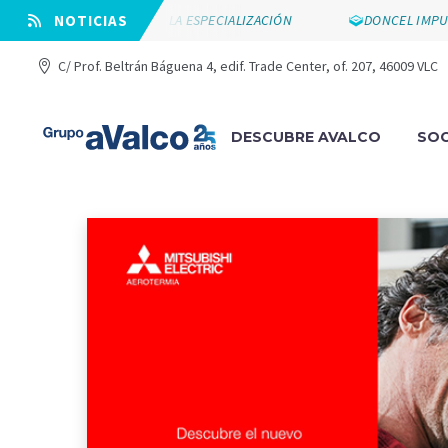
2000 APUESTA POR LA ESPECIALIZACIÓN
⠀NOTICIAS
DONCEL IMPULSA SU
C/ Prof. Beltrán Báguena 4, edif. Trade Center, of. 207, 46009 VLC
DESCUBRE AVALCO
SOC