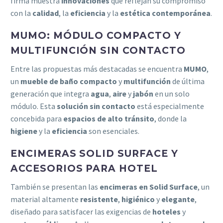
firma muestra
innovaciones
que reflejan su compromiso
con la
calidad
, la
eficiencia
y la
estética contemporánea
.
MUMO: MÓDULO COMPACTO Y
MULTIFUNCIÓN SIN CONTACTO
Entre las propuestas más destacadas se encuentra
MUMO
,
un
mueble de baño compacto
y
multifunción
de última
generación que integra
agua
,
aire
y
jabón
en un solo
módulo. Esta
solución sin contacto
está especialmente
concebida para
espacios de alto tránsito
, donde la
higiene
y la
eficiencia
son esenciales.
ENCIMERAS SOLID SURFACE Y
ACCESORIOS PARA HOTEL
También se presentan las
encimeras en Solid Surface
, un
material altamente
resistente
,
higiénico
y
elegante
,
diseñado para satisfacer las exigencias de
hoteles
y