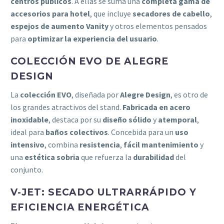
centros públicos
. A ellas se suma una
completa gama de
accesorios para hotel
, que incluye
secadores de cabello
,
espejos de aumento Vanity
y otros elementos pensados
para
optimizar la experiencia del usuario
.
COLECCIÓN EVO DE ALEGRE
DESIGN
La
colección EVO
, diseñada por
Alegre Design
, es otro de
los grandes atractivos del stand.
Fabricada en acero
inoxidable
, destaca por su
diseño sólido
y
atemporal
,
ideal para
baños colectivos
. Concebida para un
uso
intensivo
, combina
resistencia
,
fácil mantenimiento
y
una
estética sobria
que refuerza la
durabilidad
del
conjunto.
V-JET: SECADO ULTRARRÁPIDO Y
EFICIENCIA ENERGÉTICA