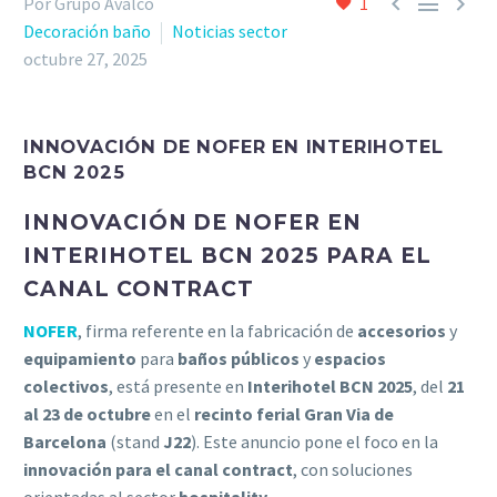



Por Grupo Avalco
1
Decoración baño
Noticias sector
octubre 27, 2025
INNOVACIÓN DE NOFER EN INTERIHOTEL
BCN 2025
INNOVACIÓN DE NOFER EN
INTERIHOTEL BCN 2025 PARA EL
CANAL CONTRACT
NOFER
, firma referente en la fabricación de
accesorios
y
equipamiento
para
baños públicos
y
espacios
colectivos
, está presente en
Interihotel BCN 2025
, del
21
al 23 de octubre
en el
recinto ferial Gran Via de
Barcelona
(stand
J22
). Este anuncio pone el foco en la
innovación para el canal contract
, con soluciones
orientadas al sector
hospitality
.