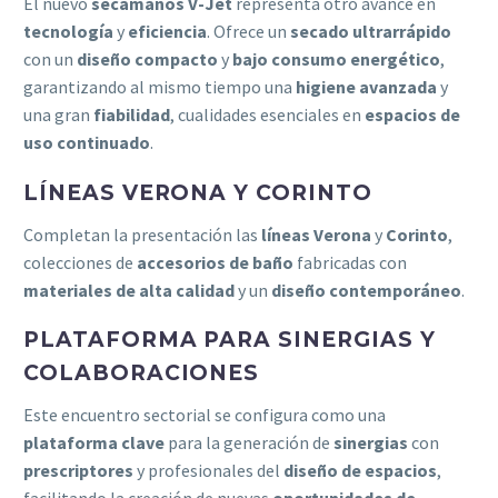
El nuevo
secamanos V-Jet
representa otro avance en
tecnología
y
eficiencia
. Ofrece un
secado ultrarrápido
con un
diseño compacto
y
bajo consumo energético
,
garantizando al mismo tiempo una
higiene avanzada
y
una gran
fiabilidad
, cualidades esenciales en
espacios de
uso continuado
.
LÍNEAS VERONA Y CORINTO
Completan la presentación las
líneas Verona
y
Corinto
,
colecciones de
accesorios de baño
fabricadas con
materiales de alta calidad
y un
diseño contemporáneo
.
PLATAFORMA PARA SINERGIAS Y
COLABORACIONES
Este encuentro sectorial se configura como una
plataforma clave
para la generación de
sinergias
con
prescriptores
y profesionales del
diseño de espacios
,
facilitando la creación de nuevas
oportunidades de