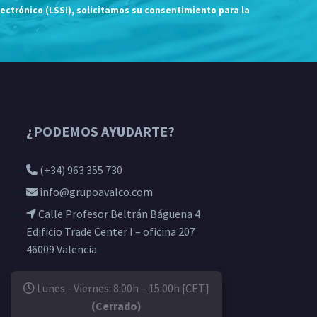
lectrónico (LSSI), solicitamos su consentimiento para la
¿PODEMOS AYUDARTE?
(+34) 963 355 730
info@grupoavalco.com
Calle Profesor Beltrán Báguena 4
Edificio Trade Center I – oficina 207
46009 Valencia
Lunes - Viernes: 8:00h – 15:00h [CET]
(Cerrado)