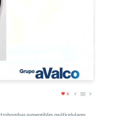



0
ctrobombas sumergibles multicelulares