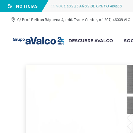
VÁLVULAS ARCO RECONOCE LOS 25 AÑOS DE GRUPO AVALCO
⠀NOTICIAS
C/ Prof. Beltrán Báguena 4, edif. Trade Center, of. 207, 46009 VLC
DESCUBRE AVALCO
SOC