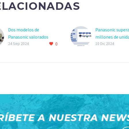
ELACIONADAS
Dos modelos de
Panasonic supera
Panasonic valorados
millones de unid
0
como los mejores aires
dispositivos nan
24 Sep 2024
10 Dic 2024
acondicionados por la
enviadas a todo 
OCU
RÍBETE A NUESTRA NEW