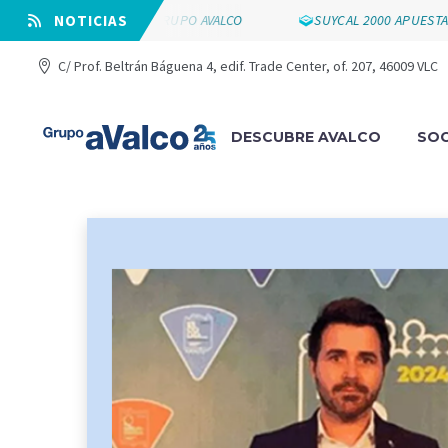
CE LOS 25 AÑOS DE GRUPO AVALCO
⠀NOTICIAS
SUYCAL 2000 APUESTA POR
C/ Prof. Beltrán Báguena 4, edif. Trade Center, of. 207, 46009 VLC
DESCUBRE AVALCO
SOC