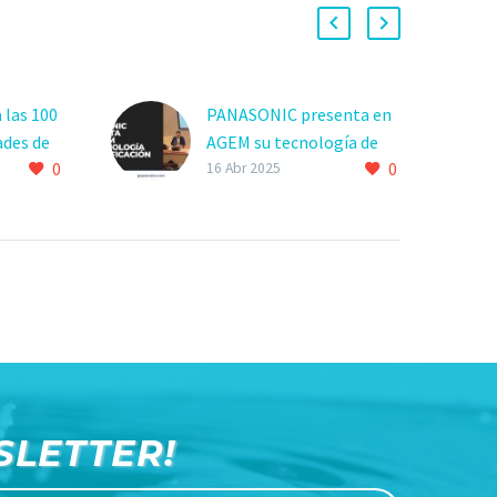
 las 100
PANASONIC presenta en
ades de
AGEM su tecnología de
0
0
oe
purificación del aire
16 Abr 2025
el mundo
SLETTER!