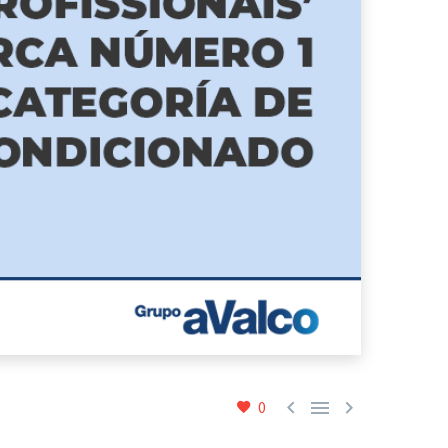



0