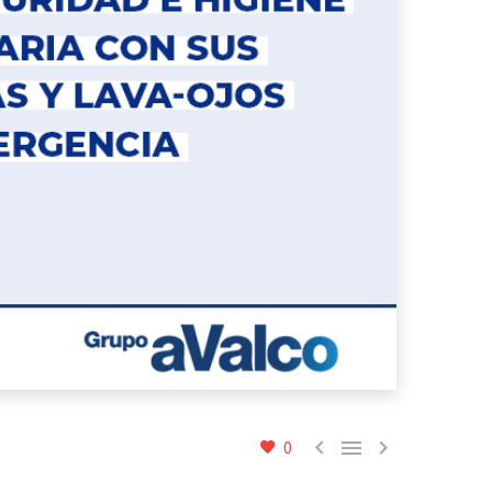



0