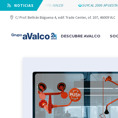
 LOS 25 AÑOS DE GRUPO AVALCO
⠀NOTICIAS
SUYCAL 2000 APUESTA POR L
C/ Prof. Beltrán Báguena 4, edif. Trade Center, of. 207, 46009 VLC
DESCUBRE AVALCO
SOC