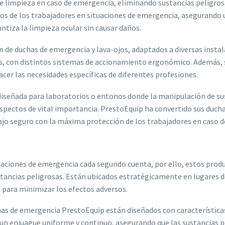
e limpieza en caso de emergencia, eliminando sustancias peligrosas
s de los trabajadores en situaciones de emergencia, asegurando u
antiza la limpieza ocular sin causar daños.
ón de duchas de emergencia y lava-ojos, adaptados a diversas insta
s, con distintos sistemas de accionamiento ergonómico. Además, 
acer las necesidades específicas de diferentes profesiones.
iseñada para laboratorios o entonos donde la manipulación de sus
n aspectos de vital importancia. PrestoEquip ha convertido sus duch
o seguro con la máxima protección de los trabajadores en caso d
uaciones de emergencia cada segundo cuenta, por ello, estos prod
ancias peligrosas. Están ubicados estratégicamente en lugares de
 para minimizar los efectos adversos.
chas de emergencia PrestoEquip están diseñados con característica
 un enjuague uniforme y continuo, asegurando que las sustancias