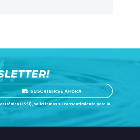
SLETTER!
SUSCRIBIRSE AHORA
lectrónico (LSSI), solicitamos su consentimiento para la