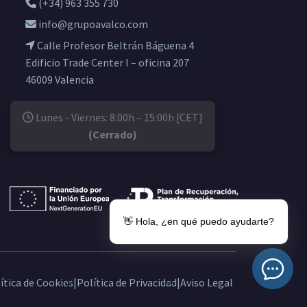
(+34) 963 355 730
info@grupoavalco.com
Calle Profesor Beltrán Báguena 4
Edificio Trade Center I – oficina 207
46009 Valencia
Lunes - Viernes: 8:00h – 15:00h [CET]
(Cerrado)
👋 Hola, ¿en qué puedo ayudarte?
ítica de Cookies
|
Política de Privacidad
|
Aviso Legal