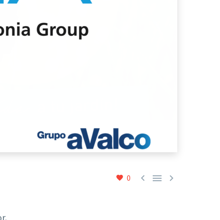



0
r.