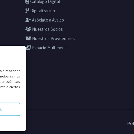
Catálogo Digital
Digitalización
Asóciate a Avalco
Nuestros Socios
Nuestros Proveedores
Espacio Multimedia
ara almacenar
nologías nos
ciones únicas
nte a ciertas
s
ados.
Pol