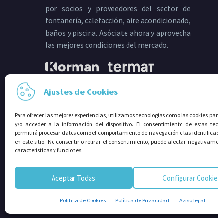
por socios y proveedores del sector de
fontanería, calefacción, aire acondicionado,
baños y piscina. Asóciate ahora y aprovecha
las mejores condiciones del mercado.
Ajustes de Cookies
Para ofrecer las mejores experiencias, utilizamos tecnologías como las cookies p
SÍGUENOS EN:
y/o acceder a la información del dispositivo. El consentimiento de estas tec
permitirá procesar datos como el comportamiento de navegación o las identifica
en este sitio. No consentir o retirar el consentimiento, puede afectar negativame
características y funciones.
Aceptar Todas
Configurar Cookie
© 2026⠀Grupo Avalco®. Todos los derechos reserv
Politica de Cookies
Política de Privacidad
Aviso legal