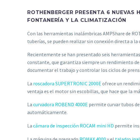
ROTHENBERGER PRESENTA 6 NUEVAS H
FONTANERÍA Y LA CLIMATIZACIÓN
Con las herramientas inalámbricas AMPShare de ROTH
tuberías, se pueden realizar sin conexión directa a la 
Recientemente se han presentado seis herramient
constante, que garantiza siempre un rendimiento de
documentar el trabajo y controlar los ciclos de pren
La
roscadora SUPERTRONIC 2000E
ofrece un rendimie
ventaja es el motor sin escobillas, que hace que la 
La
curvadora ROBEND 4000E
permite curvar tubos de
automáticamente.
La
cámara de inspección ROCAM mini HD
permite insp
La máquina de prensado
ROMAX 4000
y el
taladro ina