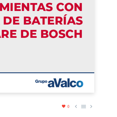



0