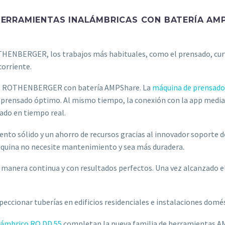
ERRAMIENTAS INALÁMBRICAS CON BATERÍA AMP
ENBERGER, los trabajos más habituales, como el prensado, curva
corriente.
as ROTHENBERGER con batería AMPShare. La
máquina de prensado
 prensado óptimo. Al mismo tiempo, la conexión con la app media
sado en tiempo real.
nto sólido y un ahorro de recursos gracias al innovador soporte d
máquina no necesite mantenimiento y sea más duradera.
 manera continua y con resultados perfectos. Una vez alcanzado e
eccionar tuberías en edificios residenciales e instalaciones domé
lámbrico RO DD 55
completan la nueva familia de herramientas