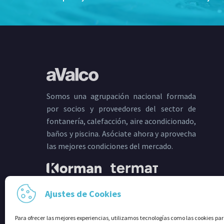
Somos una agrupación nacional formada
por socios y proveedores del sector de
fontanería, calefacción, aire acondicionado,
baños y piscina. Asóciate ahora y aprovecha
las mejores condiciones del mercado.
Ajustes de Cookies
Para ofrecer las mejores experiencias, utilizamos tecnologías como las cookies p
SÍGUENOS EN: