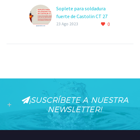
Soplete para soldadura
fuerte de Castolin CT 27
0
23 Ago 2023
¡SUSCRÍBETE A NUESTRA
NEWSLETTER!