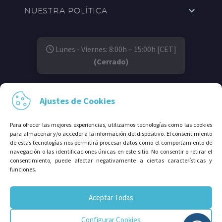
NUESTRA POLÍTICA
Lunes - Viernes: 8:00h – 15:00h [CET]
(Cerrado)
SÍGUENOS EN:
Ajustes de Cookies
Para ofrecer las mejores experiencias, utilizamos tecnologías como las cookies
para almacenar y/o acceder a la información del dispositivo. El consentimiento
de estas tecnologías nos permitirá procesar datos como el comportamiento de
navegación o las identificaciones únicas en este sitio. No consentir o retirar el
consentimiento, puede afectar negativamente a ciertas características y
funciones.
© 2026⠀Grupo Avalco®. Todos los derechos
Aceptar Todas
reservados.
Configurar Cookies