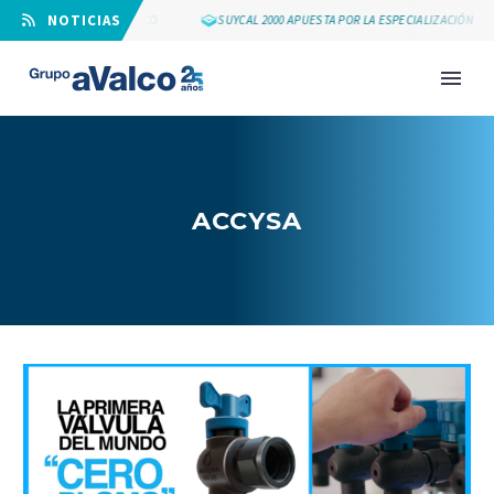
⠀NOTICIAS
LOS 25 AÑOS DE GRUPO AVALCO
SUYCAL 2000 APUESTA POR LA ESPECIALIZACIÓN
ACCYSA
NOVEDAD