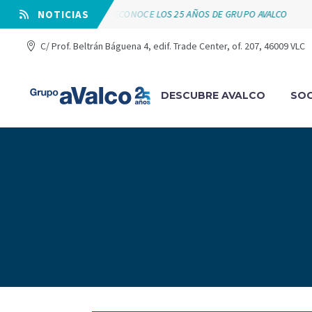
VÁLVULAS ARCO RECONOCE LOS 25 AÑOS DE GRUPO AVALCO
⠀NOTICIAS
C/ Prof. Beltrán Báguena 4, edif. Trade Center, of. 207, 46009 VLC
DESCUBRE AVALCO
SOC