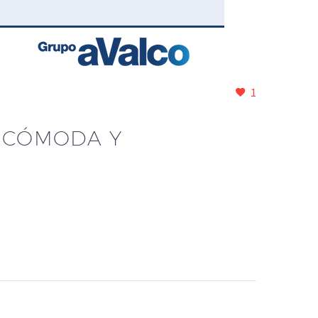
1
S CÓMODA Y
O