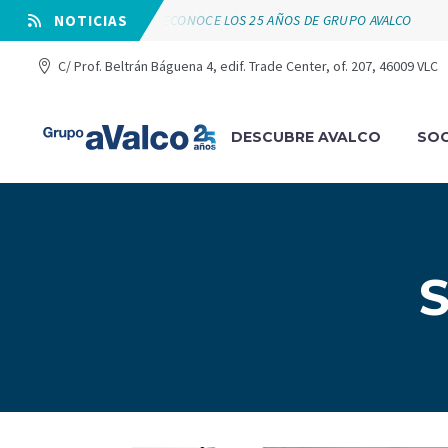
VÁLVULAS ARCO RECONOCE LOS 25 AÑOS DE GRUPO AVALCO
⠀NOTICIAS
C/ Prof. Beltrán Báguena 4, edif. Trade Center, of. 207, 46009 VLC
DESCUBRE AVALCO
SOC