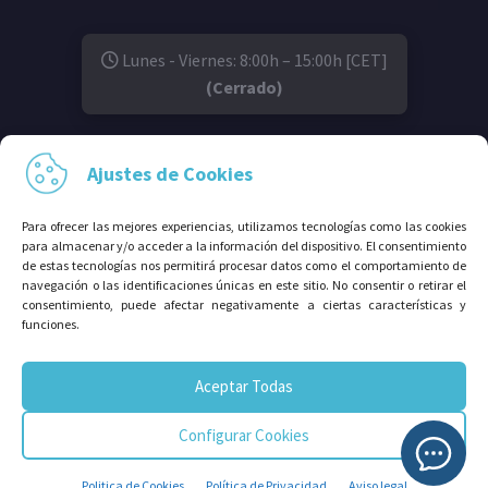
Lunes - Viernes: 8:00h – 15:00h [CET]
(Cerrado)
SÍGUENOS EN:
Ajustes de Cookies
Para ofrecer las mejores experiencias, utilizamos tecnologías como las cookies
para almacenar y/o acceder a la información del dispositivo. El consentimiento
de estas tecnologías nos permitirá procesar datos como el comportamiento de
navegación o las identificaciones únicas en este sitio. No consentir o retirar el
consentimiento, puede afectar negativamente a ciertas características y
funciones.
© 2026⠀Grupo Avalco®. Todos los derechos
Aceptar Todas
reservados.
Configurar Cookies
Politica de Cookies
Política de Privacidad
Aviso legal