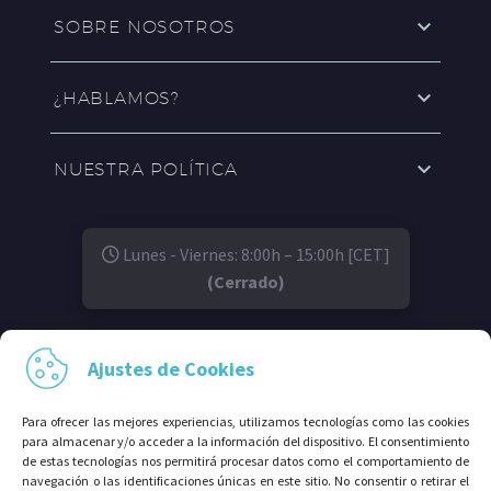
SOBRE NOSOTROS
¿HABLAMOS?
NUESTRA POLÍTICA
Lunes - Viernes: 8:00h – 15:00h [CET]
(Cerrado)
SÍGUENOS EN:
Ajustes de Cookies
Para ofrecer las mejores experiencias, utilizamos tecnologías como las cookies
para almacenar y/o acceder a la información del dispositivo. El consentimiento
de estas tecnologías nos permitirá procesar datos como el comportamiento de
navegación o las identificaciones únicas en este sitio. No consentir o retirar el