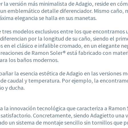
ser la versión más minimalista de Adagio, reside en có
 un emblemático detalle diferenciador. Mismo caño, 
 máxima elegancia se halla en sus manetas.
e tres modelos exclusivos entre los que encontramo
 diferencian por la longitud de su caño, siendo el p
 en el clásico e infalible cromado, en un elegante ne
 creaciones de Ramon Soler® está fabricado con materi
 para los baños modernos.
ñar la esencia estética de Adagio en las versiones 
ón de caudal y temperatura. Por ejemplo, la encont
o y ducha.
a la innovación tecnológica que caracteriza a Ramon
o satisfactorio. Concretamente, siendo Adagietto una 
lado un sistema de montaje sencillo sin tornillos que 