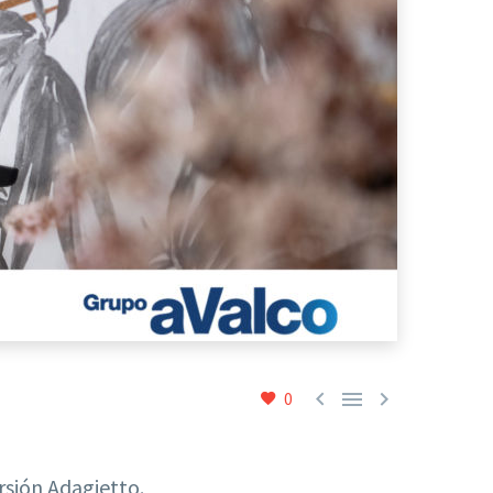



0
rsión Adagietto.