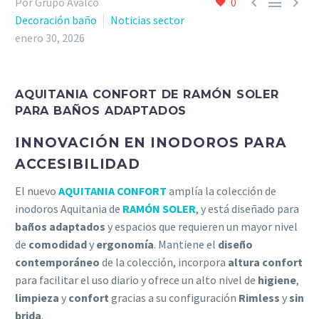



Por Grupo Avalco
0
Decoración baño
Noticias sector
enero 30, 2026
AQUITANIA CONFORT DE RAMÓN SOLER
PARA BAÑOS ADAPTADOS
INNOVACIÓN EN INODOROS PARA
ACCESIBILIDAD
El nuevo
AQUITANIA CONFORT
amplía la colección de
inodoros Aquitania de
RAMÓN SOLER
, y está diseñado para
baños adaptados
y espacios que requieren un mayor nivel
de
comodidad
y
ergonomía
. Mantiene el
diseño
contemporáneo
de la colección, incorpora
altura confort
para facilitar el uso diario y ofrece un alto nivel de
higiene
,
limpieza
y
confort
gracias a su configuración
Rimless
y
sin
brida
.