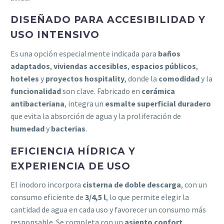
DISEÑADO PARA ACCESIBILIDAD Y
USO INTENSIVO
Es una opción especialmente indicada para
baños
adaptados
,
viviendas accesibles
,
espacios públicos
,
hoteles
y
proyectos hospitality
, donde la
comodidad
y la
funcionalidad
son clave. Fabricado en
cerámica
antibacteriana
, integra un
esmalte superficial duradero
que evita la absorción de agua y la proliferación de
humedad
y
bacterias
.
EFICIENCIA HÍDRICA Y
EXPERIENCIA DE USO
El inodoro incorpora
cisterna de doble descarga
, con un
consumo eficiente de
3/4,5 l
, lo que permite elegir la
cantidad de agua en cada uso y favorecer un consumo más
responsable. Se completa con un
asiento confort