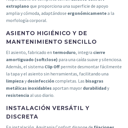
extraplano
que proporciona una superficie de apoyo
amplia y cómoda, adaptándose
ergonómicamente
a la
morfología corporal.
ASIENTO HIGIÉNICO Y DE
MANTENIMIENTO SENCILLO
El asiento, fabricado en
termoduro
, integra
cierre
amortiguado (softclose)
para una caída suave y silenciosa.
Además, el sistema
Clip Off
permite desmontar fácilmente
la tapa y el asiento sin herramientas, facilitando una
limpieza
y
desinfección
completas. Las
bisagras
metálicas inoxidables
aportan mayor
durabilidad
y
resistencia
al uso diario.
INSTALACIÓN VERSÁTIL Y
DISCRETA
En instalación, Aquitania Confort dispone de
fijaciones