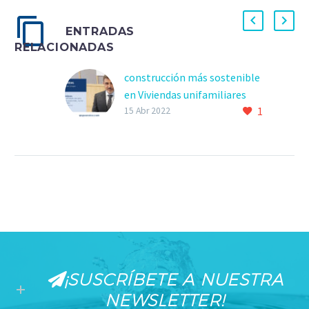
ENTRADAS
RELACIONADAS
construcción más sostenible
en Viviendas unifamiliares
1
Viviendas
15 Abr 2022
unifamiliaresindustrializadas,
el futuro de unaconstrucción
más sostenible El Grupo
Presto Ibérica, de la mano del
Clúster de Edificación, a…
¡SUSCRÍBETE A NUESTRA
NEWSLETTER!