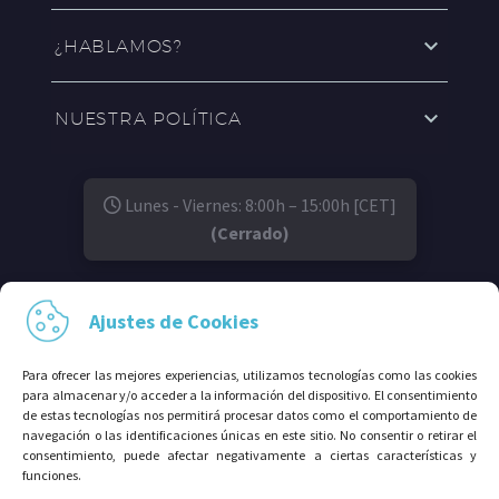
¿HABLAMOS?
NUESTRA POLÍTICA
Lunes - Viernes: 8:00h – 15:00h [CET]
(Cerrado)
SÍGUENOS EN:
Ajustes de Cookies
Para ofrecer las mejores experiencias, utilizamos tecnologías como las cookies
para almacenar y/o acceder a la información del dispositivo. El consentimiento
de estas tecnologías nos permitirá procesar datos como el comportamiento de
navegación o las identificaciones únicas en este sitio. No consentir o retirar el
consentimiento, puede afectar negativamente a ciertas características y
funciones.