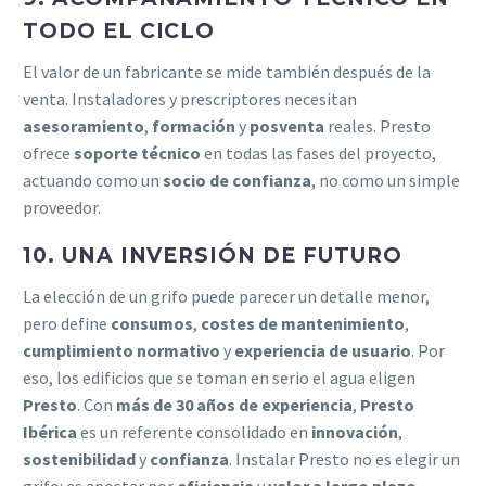
TODO EL CICLO
El valor de un fabricante se mide también después de la
venta. Instaladores y prescriptores necesitan
asesoramiento
,
formación
y
posventa
reales. Presto
ofrece
soporte técnico
en todas las fases del proyecto,
actuando como un
socio de confianza
, no como un simple
proveedor.
10. UNA INVERSIÓN DE FUTURO
La elección de un grifo puede parecer un detalle menor,
pero define
consumos
,
costes de mantenimiento
,
cumplimiento normativo
y
experiencia de usuario
. Por
eso, los edificios que se toman en serio el agua eligen
Presto
. Con
más de 30 años de experiencia
,
Presto
Ibérica
es un referente consolidado en
innovación
,
sostenibilidad
y
confianza
. Instalar Presto no es elegir un
grifo: es apostar por
eficiencia
y
valor a largo plazo
.