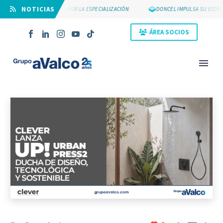
⠀NOTICIAS
SUYCAL 2000 APUESTA POR LA ESPECIALIZACIÓN
DONCEL IMPULSA SU ECOMM
ÁREA SOCIOS
NOVEDAD