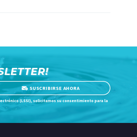
BOSCH
SLETTER!
SUSCRIBIRSE AHORA
lectrónico (LSSI), solicitamos su consentimiento para la