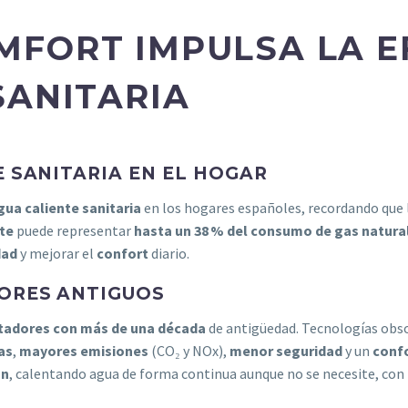
FORT IMPULSA LA EF
SANITARIA
E SANITARIA EN EL HOGAR
gua caliente sanitaria
en los hogares españoles, recordando que 
te
puede representar
hasta un 38 % del consumo de gas natura
dad
y mejorar el
confort
diario.
DORES ANTIGUOS
tadores con más de una década
de antigüedad. Tecnologías obs
as
,
mayores emisiones
(CO₂ y NOx),
menor seguridad
y un
confo
ón
, calentando agua de forma continua aunque no se necesite, con