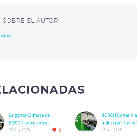
/ SOBRE EL AUTOR
Avalco
ELACIONADAS
La gama Climate de
BOSCH Comercia
BOSCH crece con el
Industrial. Hacia 
0
nuevo modelo CL 3200i
descarbonizació
05 May 2025
16 Jun 2025