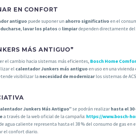
NAR EN CONFORT
ador antiguo
puede suponer un
ahorro significativo
en el consum
o
ducharse
,
lavar los platos
o
limpiar
dependen directamente del b
NKERS MÁS ANTIGUO”
er el cambio hacia sistemas más eficientes,
Bosch Home Comfor
lizar el
calentador Junkers más antiguo
en uso en una vivienda 
tende visibilizar la
necesidad de modernizar
los sistemas de ACS 
CIATIVA
Calentador Junkers Más Antiguo”
se podrán realizar
hasta el 30
ne
a través de la web oficial de la campaña:
https://www.bosch-ho
 de agua caliente representa hasta el 38 % del consumo de gas en 
 el confort diario.