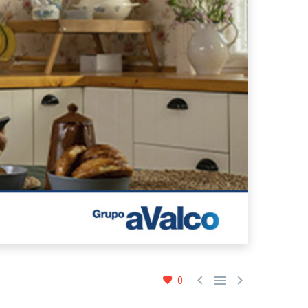



0