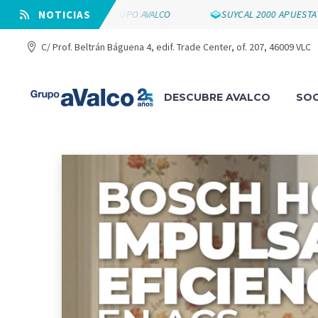
LOS 25 AÑOS DE GRUPO AVALCO
⠀NOTICIAS
SUYCAL 2000 APUESTA POR LA 
C/ Prof. Beltrán Báguena 4, edif. Trade Center, of. 207, 46009 VLC
DESCUBRE AVALCO
SOC