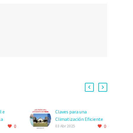
l e
Claves para una
la
Climatización Eficiente
0
0
n en Net
en Temporada Alta –
03 Abr 2025