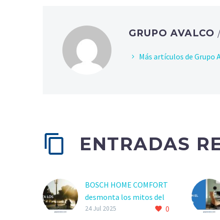
GRUPO AVALCO
Más artículos de Grupo 
ENTRADAS R
BOSCH HOME COMFORT
desmonta los mitos del
0
calor extremo
24 Jul 2025