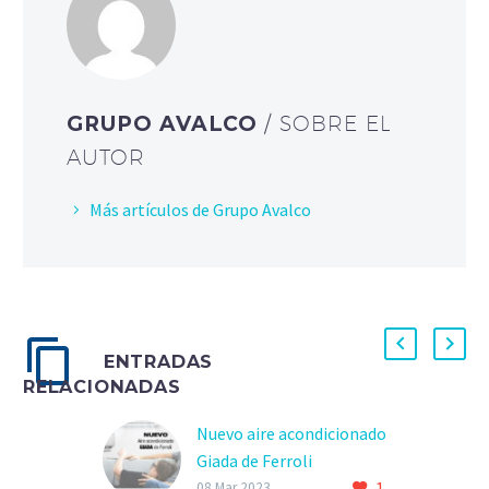
GRUPO AVALCO
/ SOBRE EL
AUTOR
Más artículos de Grupo Avalco
ENTRADAS
RELACIONADAS
Nuevo aire acondicionado
Giada de Ferroli
1
climatización eficiente y
08 Mar 2023