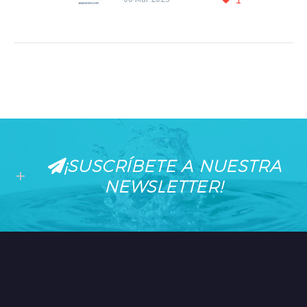
con súper ionizador para
disfrutar de un ambiente
más limpio Ferroli acaba
de lanzar la nueva
gama…
¡SUSCRÍBETE A NUESTRA
NEWSLETTER!