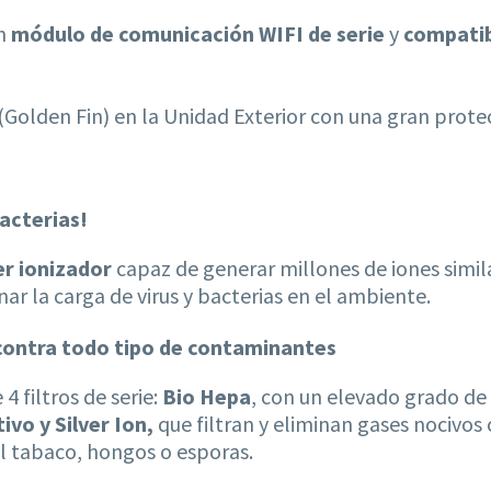
on
módulo de comunicación WIFI de serie
y
compatib
(Golden Fin) en la Unidad Exterior con una gran protec
bacterias!
r ionizador
capaz de generar millones de iones simila
ar la carga de virus y bacterias en el ambiente.
os contra todo tipo de contaminantes
4 filtros de serie:
Bio Hepa
, con un elevado grado de 
ivo y Silver Ion,
que filtran y eliminan gases nociv
el tabaco, hongos o esporas.