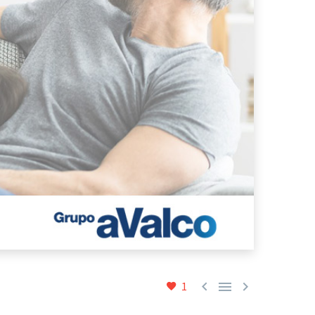



1