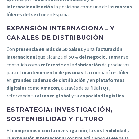
internacionalización
la posiciona como una de las
marcas
líderes del sector
en España.
EXPANSIÓN INTERNACIONAL Y
CANALES DE DISTRIBUCIÓN
Con
presencia en más de 50 países
y una
facturación
internacional
que alcanza el
50% del negocio
,
Tamar
se
consolida como
referente
en la
fabricación
de productos
para el
mantenimiento de piscinas
. La compañía es
líder
en
grandes cadenas de distribución
y en
plataformas
digitales
como
Amazon
, a través de su filial
IQT
,
reforzando su
alcance global
y su
capacidad logística
.
ESTRATEGIA: INVESTIGACIÓN,
SOSTENIBILIDAD Y FUTURO
El
compromiso con la investigación
, la
sostenibilidad
y
la
expansión internacional
continuará siendo el
eje
de la