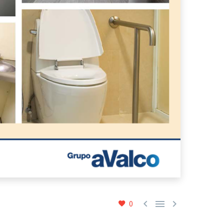



0