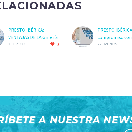
ELACIONADAS
PRESTO IBÉRICA:
PRESTO IBÉRICA
VENTAJAS DE LA Grifería
compromiso con 
0
profesional
segura
01 Dic 2025
22 Oct 2025
RÍBETE A NUESTRA NEW