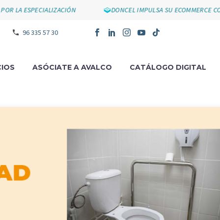
A ESPECIALIZACIÓN
DONCEL IMPULSA SU ECOMMERCE CON SU
96 335 57 30
IOS
ASÓCIATE A AVALCO
CATÁLOGO DIGITAL