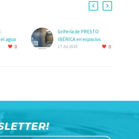
:
Grifería de PRESTO
el agua
IBÉRICA en espacios
0
0
deportivos: eficiencia y
17 Jul 2025
sostenibilidad
SLETTER!