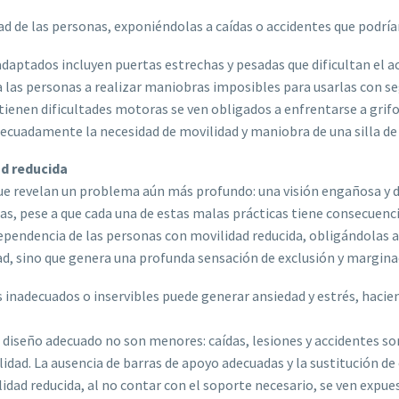
ad de las personas, exponiéndolas a caídas o accidentes que podría
ptados incluyen puertas estrechas y pesadas que dificultan el acc
a las personas a realizar maniobras imposibles para usarlas con se
ienen dificultades motoras se ven obligados a enfrentarse a grifos 
ecuadamente la necesidad de movilidad y maniobra de una silla de 
ad reducida
o que revelan un problema aún más profundo: una visión engañosa 
nas, pese a que cada una de estas malas prácticas tiene consecuenci
dependencia de las personas con movilidad reducida, obligándolas a
dad, sino que genera una profunda sensación de exclusión y margina
s inadecuados o inservibles puede generar ansiedad y estrés, hacie
 un diseño adecuado no son menores: caídas, lesiones y accidentes
idad. La ausencia de barras de apoyo adecuadas y la sustitución d
idad reducida, al no contar con el soporte necesario, se ven expue