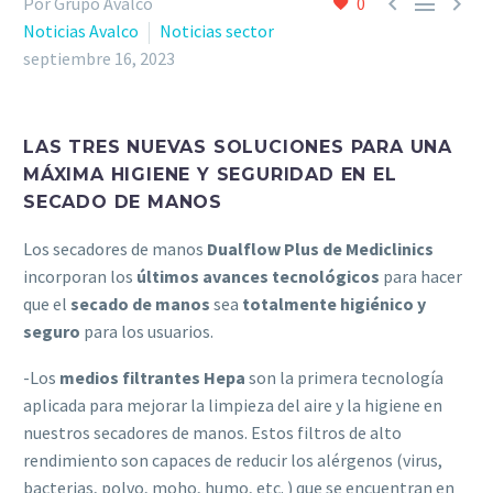



Por Grupo Avalco
0
Noticias Avalco
Noticias sector
septiembre 16, 2023
LAS TRES NUEVAS SOLUCIONES PARA UNA
MÁXIMA HIGIENE Y SEGURIDAD EN EL
SECADO DE MANOS
Los secadores de manos
Dualflow Plus de Mediclinics
incorporan los
últimos avances tecnológicos
para hacer
que el
secado de manos
sea
totalmente higiénico y
seguro
para los usuarios.
-Los
medios filtrantes
Hepa
son la primera tecnología
aplicada para mejorar la limpieza del aire y la higiene en
nuestros secadores de manos. Estos filtros de alto
rendimiento son capaces de reducir los alérgenos (virus,
bacterias, polvo, moho, humo, etc. ) que se encuentran en