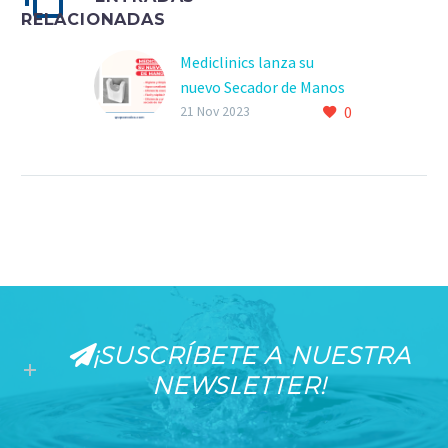
RELACIONADAS
Mediclinics lanza su
nuevo Secador de Manos
0
U-Flow
21 Nov 2023
¡SUSCRÍBETE A NUESTRA
NEWSLETTER!