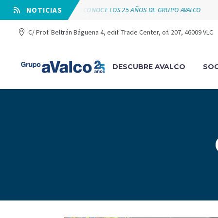
VÁLVULAS ARCO RECONOCE LOS 25 AÑOS DE GRUPO AVALCO
⠀NOTICIAS
C/ Prof. Beltrán Báguena 4, edif. Trade Center, of. 207, 46009 VLC
DESCUBRE AVALCO
SOC