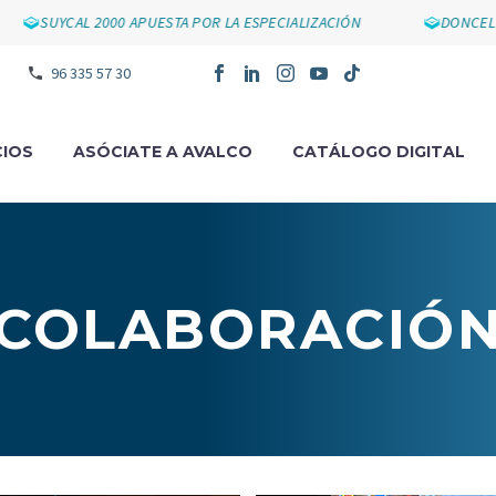
SUYCAL 2000 APUESTA POR LA ESPECIALIZACIÓN
DONCEL IMPU
96 335 57 30
IOS
ASÓCIATE A AVALCO
CATÁLOGO DIGITAL
COLABORACIÓ