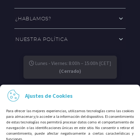
¿HABLAMOS?
NUESTRA POLÍTICA
Lunes - Viernes: 8:00h – 15:00h [CET]
(Cerrado)
SÍGUENOS EN:
Ajustes de Cookies
Para ofrecer las mejores experiencias, utilizamos tecnologías como las cookies
para almacenar y/o acceder a la información del dispositivo. El consentimiento
de estas tecnologías nos permitirá procesar datos como el comportamiento de
navegación o las identificaciones únicas en este sitio. No consentir o retirar el
consentimiento, puede afectar negativamente a ciertas características y
funciones.