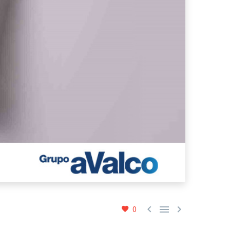



0